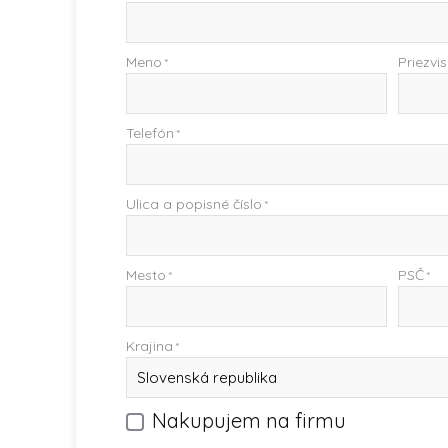
Meno
Priezvi
*
Telefón
*
Ulica a popisné číslo
*
Mesto
PSČ
*
*
Krajina
*
Nakupujem na firmu