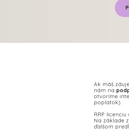
P
Ak máš záuje
nám na
pod
otvoríme int
poplatok).
RRP licenciu
Na základe z
ďalšom predĺ