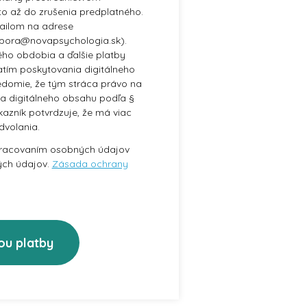
to až do zrušenia predplatného.
mailom na adrese
pora@novapsychologia.sk).
ho obdobia a ďalšie platby
atím poskytovania digitálneho
edomie, že tým stráca právo na
a digitálneho obsahu podľa §
ákazník potvrdzuje, že má viac
dvolania.
pracovaním osobných údajov
ých údajov.
Zásada ochrany
ou platby