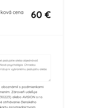
60
€
lková cena
é podujatie alebo objednávaš
 Nová psychológia. Úhradou
rístup k vybranému podujatiu alebo
sa oboznámil s podmienkami
znením. Zároveň udeľuje
130223) alebo AVISION s.r.o.
é strhávanie členského
 karty prostredníctvom