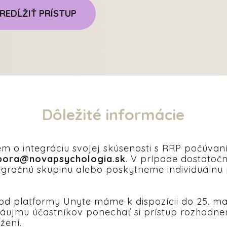
REDĹŽIŤ PRÍSTUP
Dôležité informácie
m o integráciu svojej skúsenosti s RRP počúvan
pora@novapsychologia.sk
. V prípade dostato
egračnú skupinu alebo poskytneme individuálnu
 od platformy Unyte máme k dispozícii do 25. ma
áujmu účastníkov ponechať si prístup rozhodne
žení.