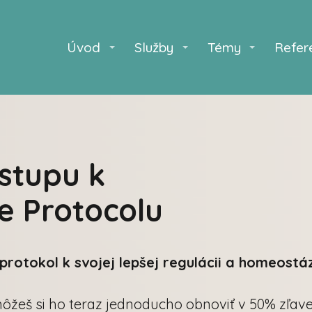
Úvod
Služby
Témy
Refer
ístupu k
e Protocolu
protokol k svojej lepšej
regulácii a homeostá
 môžeš si ho teraz jednoducho obnoviť v 50% zľav