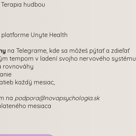
| Terapia hudbou
 platforme Unyte Health
ny
na Telegrame, kde sa môžeš pýtať a zdieľať
ým tempom v ladení svojho nervového systému
a rovnováhy
danie
atieb každý mesiac,
m na
podpora@novapsychologia.sk
plateného mesiaca