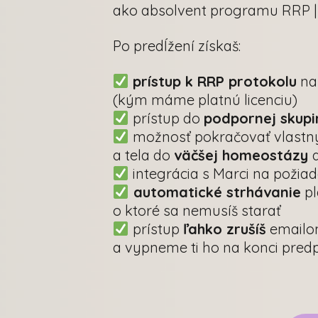
ako absolvent programu RRP 
Po predĺžení získaš:
prístup k RRP protokolu
na
(kým máme platnú licenciu)
prístup do
podpornej skupi
možnosť pokračovať vlastn
a tela do
väčšej homeostázy
integrácia s Marci na požia
automatické strhávanie
pl
o ktoré sa nemusíš starať
prístup
ľahko zrušíš
emailo
a vypneme ti ho na konci pred