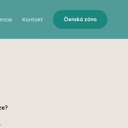
encie
Kontakt
Členská zóna
ze?
e