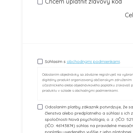
Chcem uplatniť zľavový kód
Ce
Súhlasím s
obchodnými podmienkami
.
Odoslaním objednávky sa záväzne registruješ na vybran
digitálny produkt organizovaný občianskym združením
účastníckeho alebo objednávkového poplatku získavaš p
produktu v súlade s obchodnými podmienkami.
Odoslaním platby zákazník potvrdzuje, že 
členstva alebo predplatného a súhlasí s ich 
spoločnosti Nová psychológia, o. z. (IČO: 52
(IČO: 46143874) súhlas na pravidelné mesačn
poplatku uvedeného vyššie z jeho platobnej