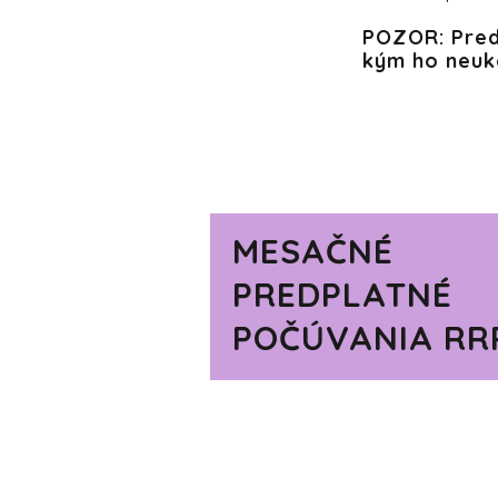
POZOR:
Pred
kým ho neuk
MESAČNÉ
PREDPLATNÉ
POČÚVANIA RR