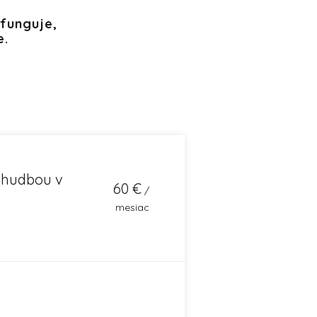
 funguje,
e.
 hudbou v
60
€
/
mesiac