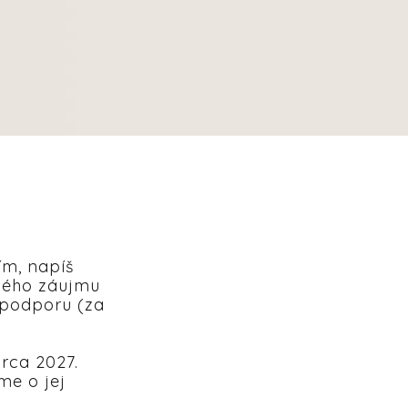
ím, napíš
čného záujmu
 podporu (za
rca 2027.
me o jej