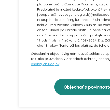
platobnej brány Comgate Payments, a.s., a 
Predplatné je možné kedykoľvek ukončiť e-
[podpora@novapsychologia.sk](mailto:pod
Prístup bude ukončený ku koncu už uhradené
nebudú realizované. Zákazník súhlasí so zač
obsahu ihneď po úhrade platby a berie na v
odstúpenie od zmluvy po začatí poskytovani
19 ods. 1 písm. l) zákona č. 108/2024 Z. z. Z
ako 18 rokov. Tento súhlas platí až do jeho o
Odoslaním objednávky nám dáváš súhlas so s
tak, ako je uvedené v Zásadách ochrany osobn
osobných údajov
Objednať s povinnosť