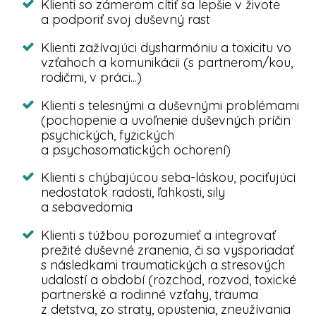
Klienti so zámerom cítiť sa lepšie v živote
a podporiť svoj duševný rast
Klienti zažívajúci dysharmóniu a toxicitu vo
vzťahoch a komunikácii (s partnerom/kou,
rodičmi, v práci...)
Klienti s telesnými a duševnými problémami
(pochopenie a uvoľnenie duševných príčin
psychických, fyzických
a psychosomatických ochorení)
Klienti s chýbajúcou seba-láskou, pociťujúci
nedostatok radosti, ľahkosti, sily
a sebavedomia
Klienti s túžbou porozumieť a integrovať
prežité duševné zranenia, či sa vysporiadať
s následkami traumatických a stresových
udalostí a období (rozchod, rozvod, toxické
partnerské a rodinné vzťahy, trauma
z detstva, zo straty, opustenia, zneužívania