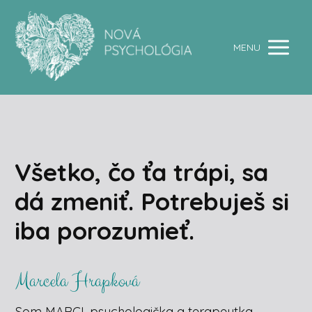
MENU
Všetko, čo ťa trápi, sa
dá zmeniť. Potrebuješ si
iba porozumieť.
Marcela Hrapková
Som MARCI, psychologička a terapeutka.