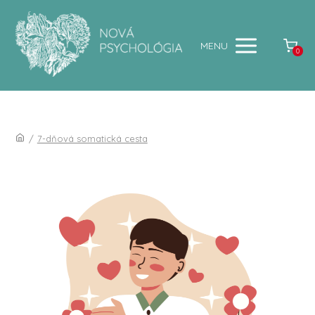
MENU
0
/
7-dňová somatická cesta