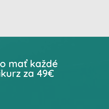
lo mať každé
ikurz za 49€