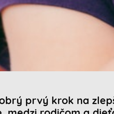
dobrý prvý krok na zle
e, medzi rodičom a die