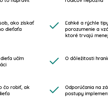
o to napraviť
rodičov nepozná
sob, ako získať
Ľahké a rýchle tip
o dieťaťa
porozumenie a vzá
ktoré trvajú mene
dieťa učím
O dôležitosti hraní
áci
 čo robiť, ak
Odporúčania na záv
ieťa
postupy implemen