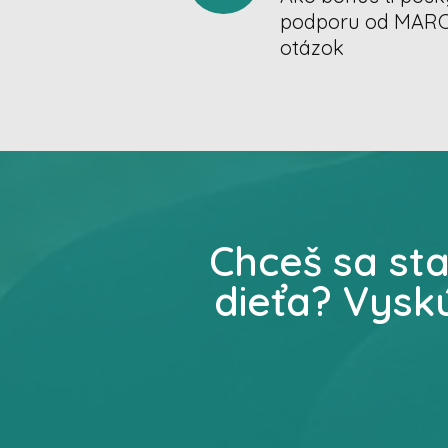
podporu od MARCI 
otázok
Chceš sa st
dieťa? Vysk