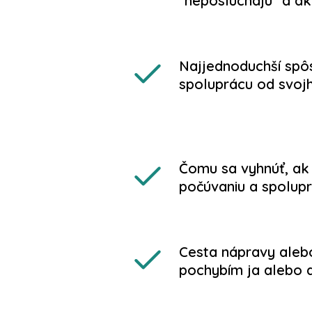
"neposlúchajú" a ak
Najjednoduchší spô
spoluprácu od svojh
Čomu sa vyhnúť, ak 
počúvaniu a spolupr
Cesta nápravy alebo
pochybím ja alebo d