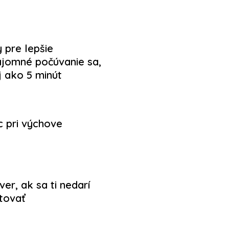
y pre lepšie
jomné počúvanie sa,
j ako 5 minút
c pri výchove
er, ak sa ti nedarí
tovať