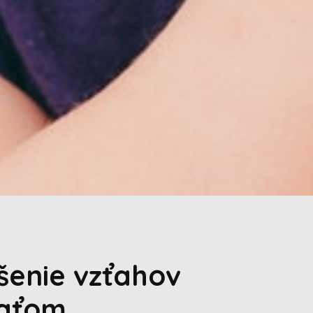
pšenie vzťahov
ťaťom