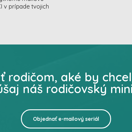
v prípade tvojich
ať rodičom, aké by chce
úšaj náš rodičovský min
Objednať e-mailový seriál