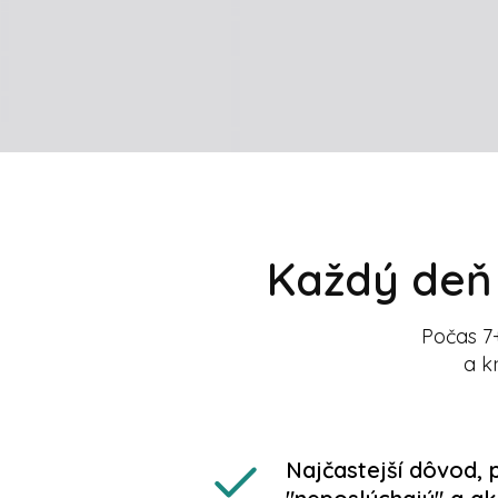
Každý deň 
Počas 7
a k
Najčastejší dôvod, 