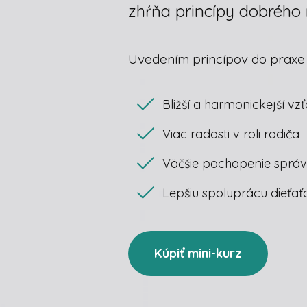
zhŕňa princípy dobrého
Uvedením princípov do praxe 
Bližší a harmonickejší vz
Viac radosti v roli rodiča
Väčšie pochopenie správa
Lepšiu spoluprácu dieťa
Kúpiť mini-kurz