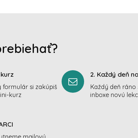
prebiehať?
-kurz
2. Každý deň no
formulár si zakúpiš
Každý deň ráno 
ini-kurz
inboxe novú lekc
ARCI
kytneme mailovú