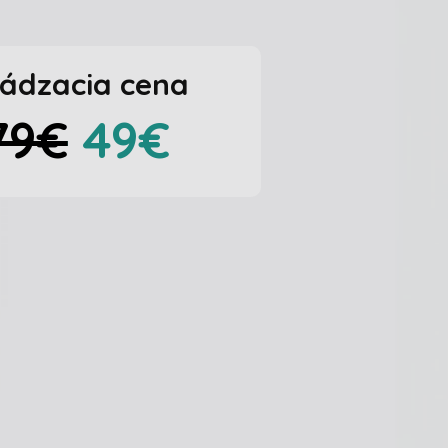
ádzacia
cena
79€
49€