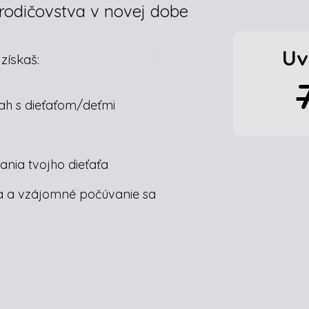
 rodičovstva v novej dobe
Uv
získaš:
ťah s dieťaťom/deťmi
nia tvojho dieťaťa
ťa a vzájomné počúvanie sa