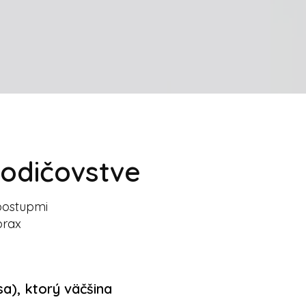
rodičovstve
postupmi
prax
sa), ktorý väčšina