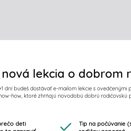
nová lekcia o dobrom 
+1 dní budeš dostávať e-mailom lekcie s ovedčenými 
now-how, ktoré zhŕňajú novodobú dobrú rodičovskú 
prečo deti
Tip na počúvanie (