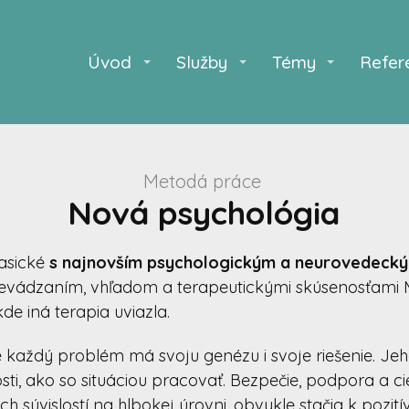
Úvod
Služby
Témy
Refer
Metodá práce
Nová psychológia
asické
s najnovším psychologickým a neurovedec
evádzaním, vhľadom a terapeutickými skúsenosťami M
kde iná terapia uviazla.
že každý problém má svoju genézu i svoje riešenie. J
i, ako so situáciou pracovať. Bezpečie, podpora a cie
h súvislostí na hlbokej úrovni, obvykle stačia k pozit