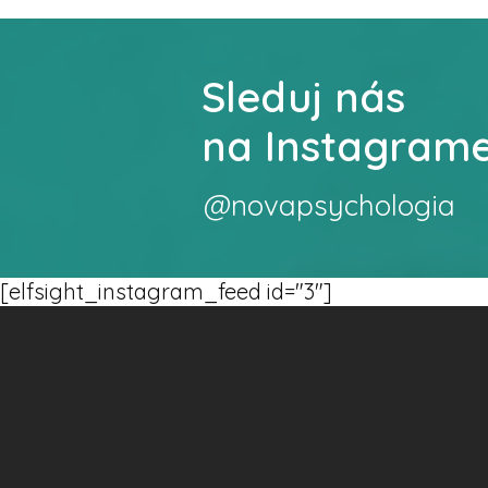
Sleduj nás
na Instagram
@novapsychologia
[elfsight_instagram_feed id="3"]