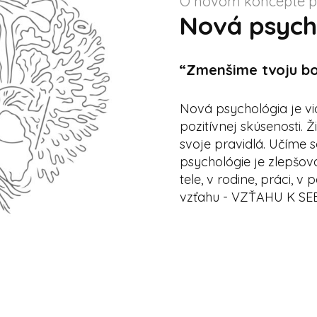
O novom koncepte p
Nová psych
“Zmenšime tvoju bo
Nová psychológia je vi
pozitívnej skúsenosti. Ž
svoje pravidlá. Učíme 
psychológie je zlepšova
tele, v rodine, práci,
vzťahu - VZŤAHU K SE