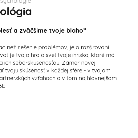
sychológie
ológia
lesť a zväčšime tvoje blaho”
ac než riešenie problémov, je o rozširovaní
ivot je tvoja hra a svet tvoje ihrisko, ktoré má
sa ich seba-skúsenosťou. Zámer novej
ť tvoju skúsenosť v každej sfére - v tvojom
 v partnerských vzťahoch a v tom najhlavnejšom
BE