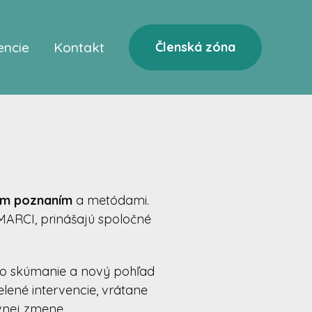
encie
Kontakt
Členská zóna
kým poznaním
a metódami.
ARCI, prinášajú spoločné
eho skúmanie a nový pohľad
lené intervencie, vrátane
ívnej zmene.