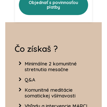
Objednať s povinnosťou
platby
Čo získaš ?
Minimálne 2 komunitné
stretnutia mesačne
Q&A
Komunitné meditácie
somatickej všímavosti
Vhľady a intervencie MARCI