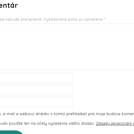
entár
sa nebude zverejnená.
Vyžadované polia sú označené
*
, e-mail a webovú stránku v tomto prehliadači pre moje budúce komen
dú použité len na účely vyriešenia vášho dotazu.
Zásady zpracování 