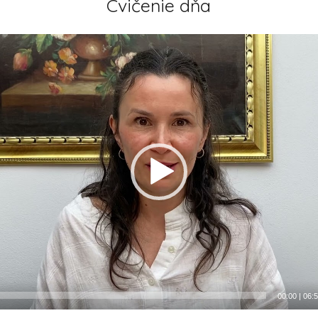
Cvičenie dňa
00:00
|
06: