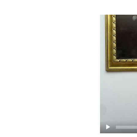
Video
prehrávač