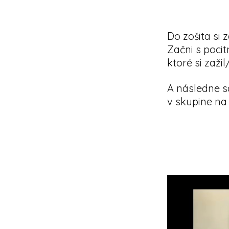
Do zošita si 
Začni s poci
ktoré si zažil
A následne s
v skupine na
Video
prehrávač