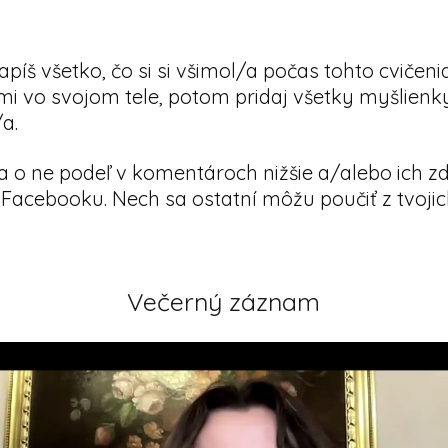
zapíš všetko, čo si si všimol/a počas tohto cvičen
tmi vo svojom tele, potom pridaj všetky myšlienk
/a.
a o ne podeľ v komentároch nižšie a/alebo ich zd
 Facebooku. Nech sa ostatní môžu poučiť z tvojic
Večerný záznam