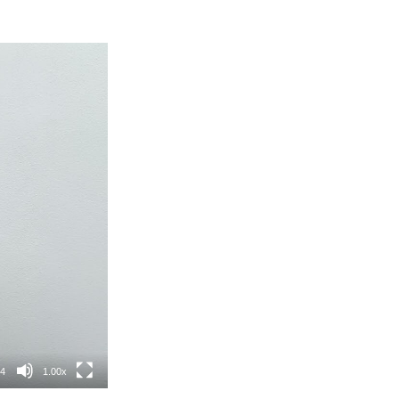
54
1.00x