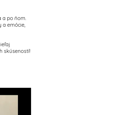
ia a po ňom.
y a emócie,
ieľaj
h skúseností!