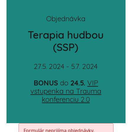
Objednávka
Terapia hudbou
(SSP)
27.5. 2024 - 5.7. 2024
BONUS
do
24.5.
VIP
vstupenka na Trauma
konferenciu 2.0
Formulár neprijíma objednávky.